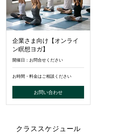
企業さま向け【オンライ
ン瞑想ヨガ】
開催日：お問合せください
お
お時間・料金はご相談ください
時
間・
料
お問い合わせ
金
は
ご
相
談
く
だ
さ
い
クラススケジュール