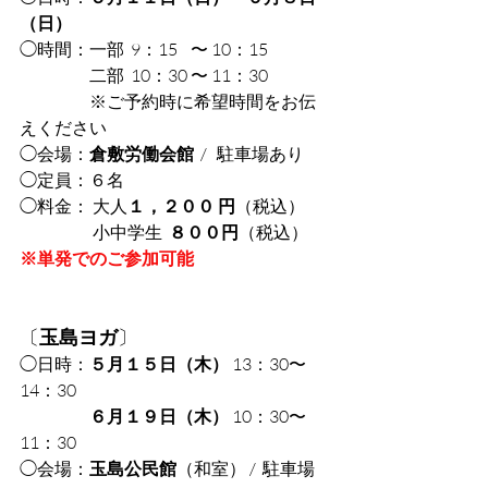
（日）
◯時間：一部  9：15    〜 10：15
　　　　二部  10：30 〜 11：30
　　　　※ご予約時に希望時間をお伝
えください
◯会場：
倉敷労働会館 
 /   駐車場あり
◯定員：６名
◯料金： 大人
１，２００ 円
（税込）
 　　　　小中学生  
８００円
（税込）
※単発でのご参加可能
〔
玉島ヨガ
〕
◯日時：
５月１５日（木）
 13：30〜
14：30
　６月１９日（木） 
10：30〜
11：30
◯会場：
玉島公民館
（和室） /  駐車場