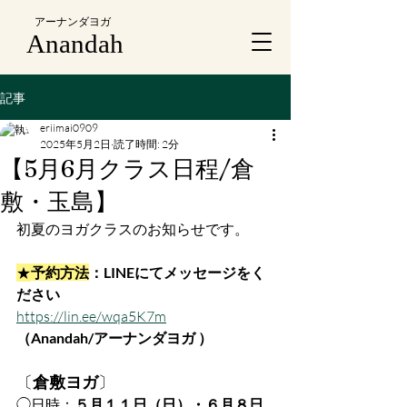
アーナンダヨガ
Anandah
記事
eriimai0909
2025年5月2日
読了時間: 2分
【5月6月クラス日程/倉
敷・玉島】
初夏のヨガクラスのお知らせです。
★
予約方法
：LINEにてメッセージをく
ださい
https://lin.ee/wqa5K7m
（Anandah/アーナンダヨガ ）
〔
倉敷ヨガ
〕
◯日時：
５月１１日（日）・６月８日