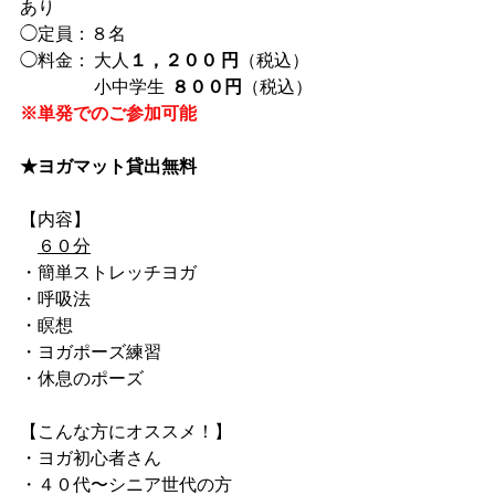
あり
◯定員：８名
◯料金： 大人
１，２００ 円
（税込）
　　　　 小中学生  
８００円
（税込）
※単発でのご参加可能
★ヨガマット貸出無料
【内容】
６０分
・簡単ストレッチヨガ
・呼吸法
・瞑想
・ヨガポーズ練習
・休息のポーズ
【こんな方にオススメ！】
・ヨガ初心者さん
・４０代〜シニア世代の方