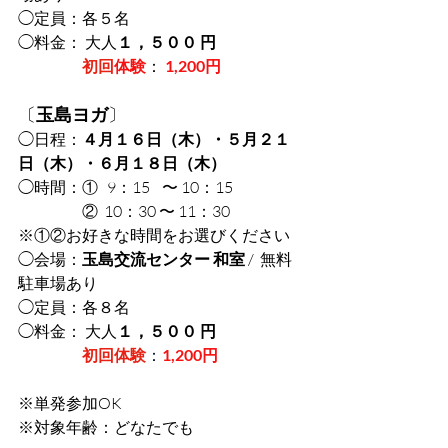
◯定員：各５名
◯料金： 大人
１，５００ 円
初回
体験
：
1,200円
〔
玉島ヨガ
〕
◯日程：
４月１６日（木）・５月２１
日（木）・６月１８日（木） 
◯時間：①   9：15    〜 10：15  
　　　　②  10：30 〜 11：30   
※①②お好きな時間をお選びください
◯会場：
玉島交流センター 和室
 /  無料
駐車場あり
◯定員：各８名
◯料金： 大人
１，５００ 円
初回体験
：
1,200円
※単発参加OK
※対象年齢：どなたでも