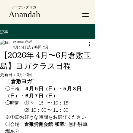
アーナンダヨガ
Anandah
記事
eriimai0909
3月15日
読了時間: 2分
【2026年 4月〜6月倉敷玉
島】ヨガクラス日程
更新日：
3月20日
〔
倉敷ヨガ
〕
◯日程：
４月５日（日）・５月３日
（日）・６月７日（日）
◯時間：①  9：15    〜 10：15
　　　　②  10：30 〜 11：30
※①②お好きな時間をお選びください
◯会場：
倉敷労働会館 
和室
/   無料駐車
場あり