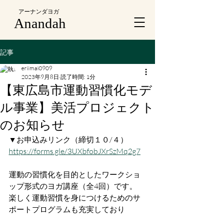
アーナンダヨガ
Anandah
記事
eriimai0909
2023年9月8日
読了時間: 1分
【東広島市運動習慣化モデ
ル事業】美活プロジェクト
のお知らせ
▼お申込みリンク（締切１０/４）
https://forms.gle/3UXbfobJXrSzMq2g7
運動の習慣化を目的としたワークショ
ップ形式のヨガ講座（全4回）です。
楽しく運動習慣を身につけるためのサ
ポートプログラムも充実しており